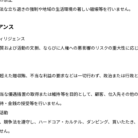
法な立ち退きの強制や地域の生活環境の著しい破壊等を行いません。
アンス
ィリジェンス
質および活動の文脈、ならびに人権への悪影響のリスクの重大性に応
超えた贈収賄、不当な利益の要求などは一切行わず、政治または行政
当な優遇措置の取得または維持等を目的として、顧客、仕入先その他
待・金銭の授受等を行いません。
活動
、競争法を遵守し、ハードコア・カルテル、ダンピング、買いたたき
せん。