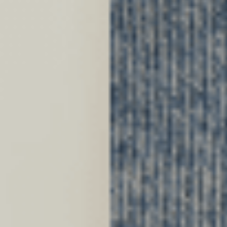
prev
next