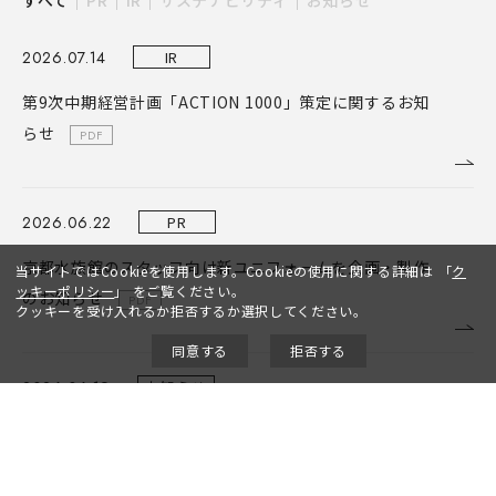
2026.07.14
IR
第9次中期経営計画「ACTION 1000」策定に関するお知
らせ
PDF
2026.06.22
PR
京都水族館のスタッフ向け新ユニフォームを
企画・製作
当サイトではCookieを使用します。Cookieの使用に関する詳細は
「
ク
ッキーポリシー
」
をご覧ください。
のお知らせ
PDF
クッキーを受け入れるか拒否するか選択してください。
同意する
拒否する
2026.06.19
お知らせ
人事異動のお知らせ
PDF