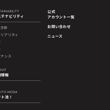
TAINABILITY
公式
ステナビリティ
アカウント一覧
お問い合わせ
本方針
テリアリティ
ニュース
境
会
バナンス
RUIT
用情報
ITO MEDIA
リト流！