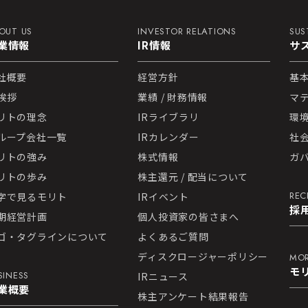
OUT US
INVESTOR RELATIONS
SUS
業情報
IR情報
サ
社概要
経営方針
基
挨拶
業績 / 財務情報
マ
リトの理念
IRライブラリ
環
ループ会社一覧
IRカレンダー
社
リトの強み
株式情報
ガ
リトの歩み
株主還元 / 配当について
REC
字で見るモリト
IRイベント
採
期経営計画
個人投資家の皆さまへ
ゴ・タグラインについて
よくあるご質問
ディスクロージャーポリシー
MOR
モ
SINESS
IRニュース
業概要
株主アンケート結果報告